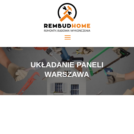
UKŁADANIE PANELI
WARSZAWA
Panele podłogowe zdobywają coraz większe uznanie
wśród klientów. Ich atrakcyjność wynika z wyjątkowej
trwałości oraz łatwości w pielęgnacji. Wśród szerokiej