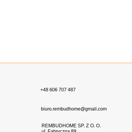
Podsumowując,
układanie paneli
(
Warszawa
, czy inne
miasto) stanowią atrakcyjną i ekonomiczną alternatywę
dla tradycyjnych desek czy parkietu. Zachęcamy do
zapoznania się z naszą bogatą
ofertą!
+48 606 707 487
biuro.rembudhome@gmail.com
REMBUDHOME SP. Z O. O.
ul. Fabryczna 89,