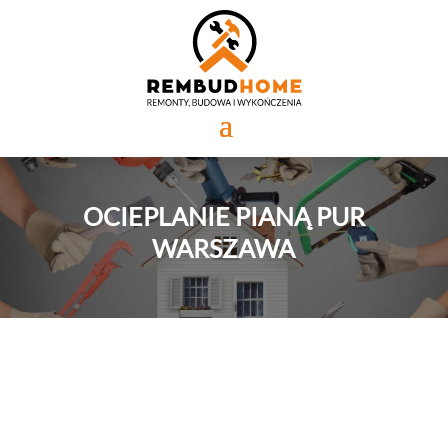
OCIEPLANIE PIANĄ PUR
WARSZAWA
Każdy marzy o ciepłym, przytulnym domu. Współczesne
metody ogrzewania są coraz bardziej zaawansowane, ale
kluczem do efektywności jest zatrzymywanie ciepła