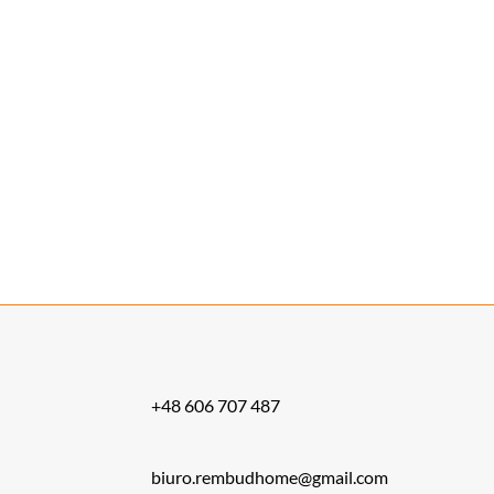
posiadają atesty i certyfikaty oraz są bezpieczne w
użytkowaniu. Nasi fachowcy posiadają kwalifikacje
niezbędne do pracy z nowoczesnymi maszynami oraz
materiałami. Wszystko to sprawia, że proces izolacji
przebiega sprawnie, a zastosowana pianka poliuretanowa
gwarantuje niezawodność przez długie lata nawet do 25
lat użytkowania. Zapraszamy do
kontaktu
z nami i
zapoznania się z naszą ofertą!
+48 606 707 487
biuro.rembudhome@gmail.com