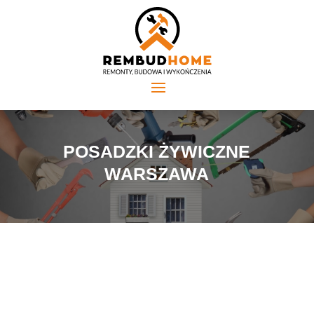
POSADZKI ŻYWICZNE
WARSZAWA
Znaczenie i popularność posadzek żywicznych na
terenie Warszawy rośnie nieustannie.
Posadzki
żywiczne Warszawa
to idealne rozwiązanie zarówno