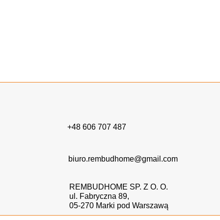
żywiczne Warszawa
, zapraszamy do skorzystania z
naszych usług. Chętnie odpowiemy na pytania i
rozwiejemy wątpliwości.
Skontaktuj się z nami
!
+48 606 707 487
biuro.rembudhome@gmail.com
REMBUDHOME SP. Z O. O.
ul. Fabryczna 89,
05-270 Marki pod Warszawą