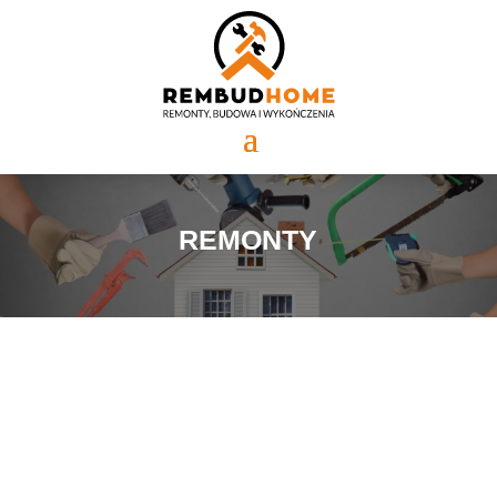
REMONTY
Jedna z ofert naszej firmy „REMBUDHOME Sp. z o.o.”
jest świadczenie kompleksowych usług budowlano –
remontowych, począwszy od murowania ścian jak
również ich wyburzania, poprzez wykonywanie różnych
wylewek. Usługi te świadczymy w Warszawie i w okolicy