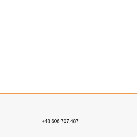
dostępność.
zima jest zazwyczaj mało korzystnym okresem ze
względu na niekorzystne warunki atmosferyczne oraz
pewne ograniczenia, takie jak temperatura i
wilgotność.
Jeśli chcesz wykonać remont Twoich marzeń, z nami
jest to możliwe! Zachęcamy do
kontaktu
.
+48 606 707 487