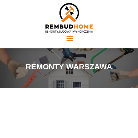
REMONTY WARSZAWA
Planując remont, każdy z nas chce mieć pewność, że
zespół, który zatrudnimy, zapewni nam profesjonalizm i
solidną jakość usług. W końcu, kto nie chciałby, żeby
jego mieszkanie w Warszawie lśniło nowością i
świeżością?