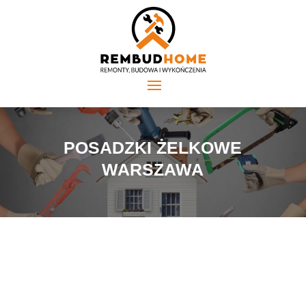
POSADZKI ŻELKOWE
WARSZAWA
Posadzki, które stanowią fundament każdego budynku,
muszą być nie tylko estetyczne, ale także praktyczne i
bezpieczne. Jednym z najbardziej innowacyjnych