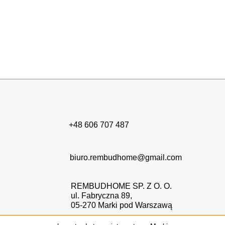
Nasz zespół specjalistów służy pomocą i doradztwem,
gwarantując satysfakcję oraz bezpieczeństwo na
najwyższym poziomie. Zapraszamy do
kontaktu
.
+48 606 707 487
biuro.rembudhome@gmail.com
REMBUDHOME SP. Z O. O.
ul. Fabryczna 89,
05-270 Marki pod Warszawą