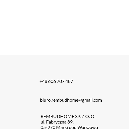
Montaż wykładzin w kostce lub rolce Warszawa
–
zapraszamy do skorzystania z tej oferty! W
Rembudhome
Sp. z o.o.
z Warszawy wykonamy tę usługę terminowo i
dokładnie.
+48 606 707 487
biuro.rembudhome@gmail.com
REMBUDHOME SP. Z O. O.
ul. Fabryczna 89,
05-270 Marki pod Warszawą