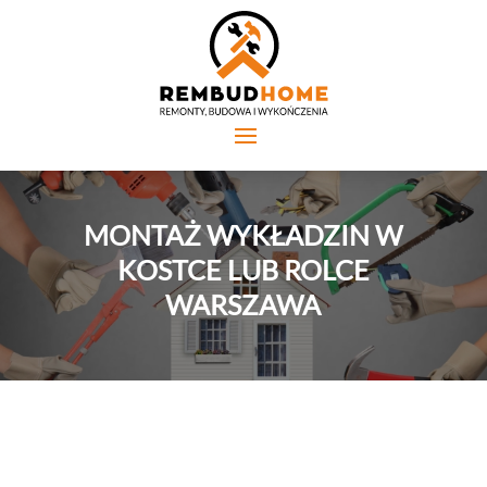
MONTAŻ WYKŁADZIN W
KOSTCE LUB ROLCE
WARSZAWA
Produkty te wymagają najczęściej klejenia do podłoża i
bardzo dobrego spasowania poszczególnych